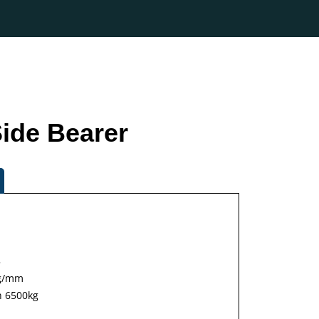
Side Bearer
5
kg/mm
n 6500kg