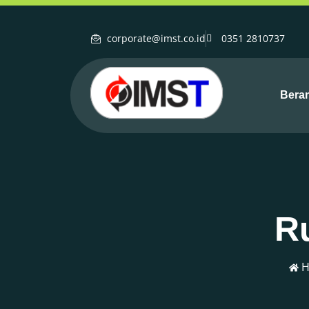
corporate@imst.co.id
0351 2810737
Bera
Ru