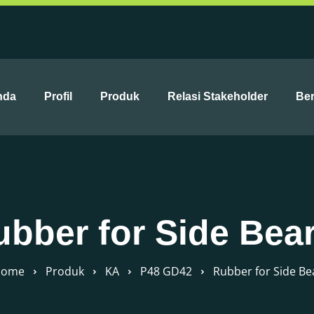
nda
Profil
Produk
Relasi Stakeholder
Ber
bber for Side Bea
Home
Produk
KA
P48 GD42
Rubber for Side Be