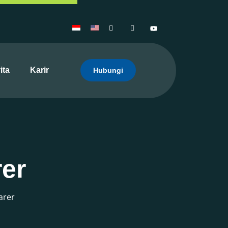
ita
Karir
Hubungi
rer
arer