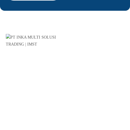
Kami merupakan perusahaan afiliasi dari BUMN PT INKA
(Persero) dengan core business di bidang perdagangan (trading).
Link Penting
Profile Kami
Produk & Layanan
Kontak dan Map
Katalog Produk