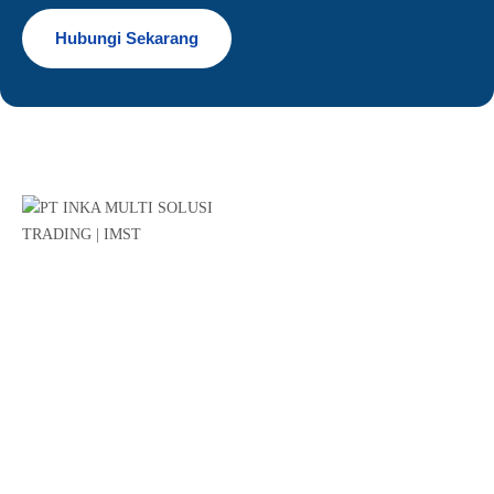
Hubungi Sekarang
Kami merupakan perusahaan afiliasi dari BUMN PT INKA
(Persero) dengan core business di bidang perdagangan
(trading).
Link Penting
Profile Kami
Produk & Layanan